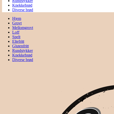
Rundstykker
Knekkebrød
Diverse brød
Hjem
Grovt
Mellomgrovt
Loff
Spelt
Eltefritt
Glutenfritt
Rundstykker
Knekkebrød
Diverse brød