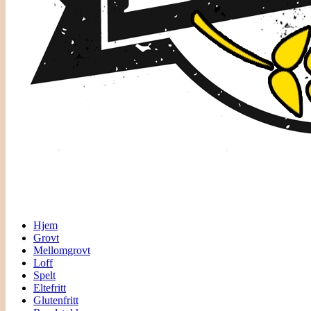
Hjem
Grovt
Mellomgrovt
Loff
Spelt
Eltefritt
Glutenfritt