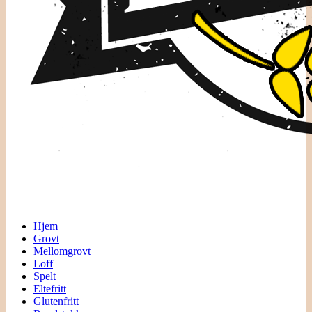
Hjem
Grovt
Mellomgrovt
Loff
Spelt
Eltefritt
Glutenfritt