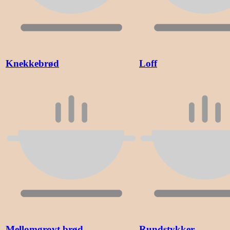
Knekkebrød
Loff
Mellomgrovt brød
Rundstykker