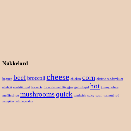
Nøkkelord
cheese
beef
corn
broccoli
baguett
chicken
eltefrie rundstykker
hot
eltefritt
eltefritt brød
focaccia
focaccia med lite gjær
gulrotbrød
jimmy john's
mushrooms
quick
muffinsbrett
sandwich
spicy
sushi
valnøttbrød
valnøtter
whole grains