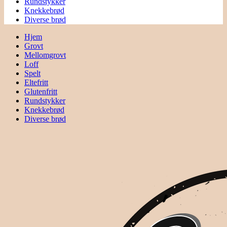
Rundstykker
Knekkebrød
Diverse brød
Hjem
Grovt
Mellomgrovt
Loff
Spelt
Eltefritt
Glutenfritt
Rundstykker
Knekkebrød
Diverse brød