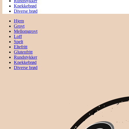
Rundstykker
Knekkebrød
Diverse brød
Hjem
Grovt
Mellomgrovt
Loff
Spelt
Eltefritt
Glutenfritt
Rundstykker
Knekkebrød
Diverse brød