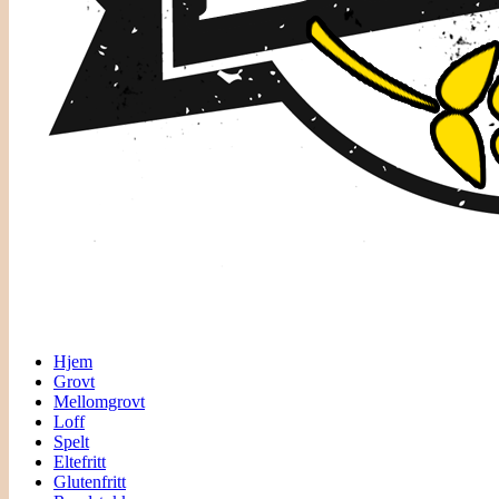
Hjem
Grovt
Mellomgrovt
Loff
Spelt
Eltefritt
Glutenfritt