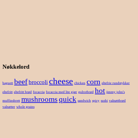
Nøkkelord
cheese
beef
corn
broccoli
baguett
chicken
eltefrie rundstykker
hot
eltefritt
eltefritt brød
focaccia
focaccia med lite gjær
gulrotbrød
jimmy john's
mushrooms
quick
muffinsbrett
sandwich
spicy
sushi
valnøttbrød
valnøtter
whole grains