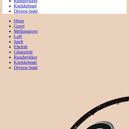
Rundstykker
Knekkebrød
Diverse brød
Hjem
Grovt
Mellomgrovt
Loff
Spelt
Eltefritt
Glutenfritt
Rundstykker
Knekkebrød
Diverse brød