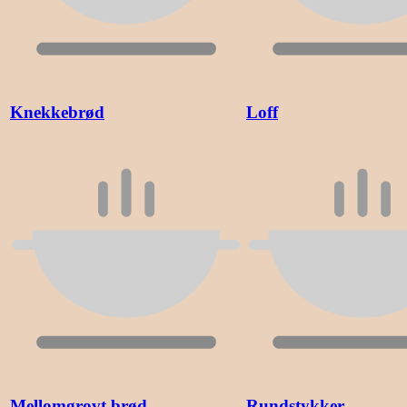
Knekkebrød
Loff
Mellomgrovt brød
Rundstykker