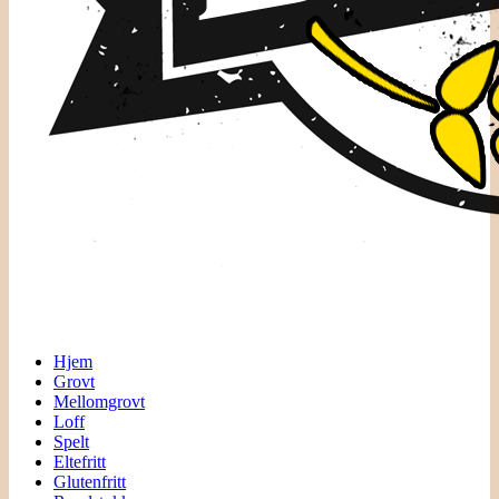
Hjem
Grovt
Mellomgrovt
Loff
Spelt
Eltefritt
Glutenfritt