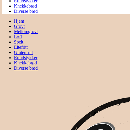
Rundstykker
Knekkebrød
Diverse brød
Hjem
Grovt
Mellomgrovt
Loff
Spelt
Eltefritt
Glutenfritt
Rundstykker
Knekkebrød
Diverse brød