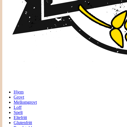
Hjem
Grovt
Mellomgrovt
Loff
Spelt
Eltefritt
Glutenfritt