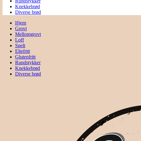
Rundstykker
Knekkebrød
Diverse brød
Hjem
Grovt
Mellomgrovt
Loff
Spelt
Eltefritt
Glutenfritt
Rundstykker
Knekkebrød
Diverse brød