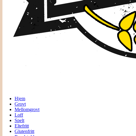
Hjem
Grovt
Mellomgrovt
Loff
Spelt
Eltefritt
Glutenfritt