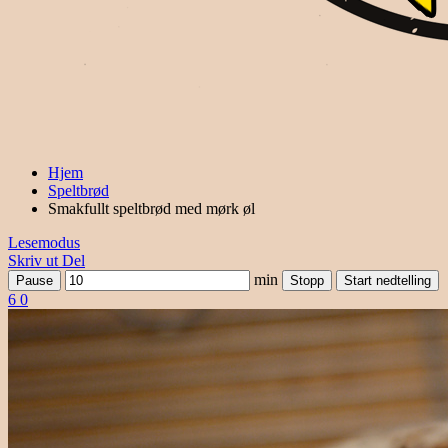
Hjem
Speltbrød
Smakfullt speltbrød med mørk øl
Lesemodus
Skriv ut
Del
min
Pause
Stopp
Start nedtelling
6
0