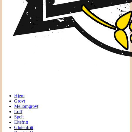
Hjem
Grovt
Mellomgrovt
Loff
Spelt
Eltefritt
Glutenfritt