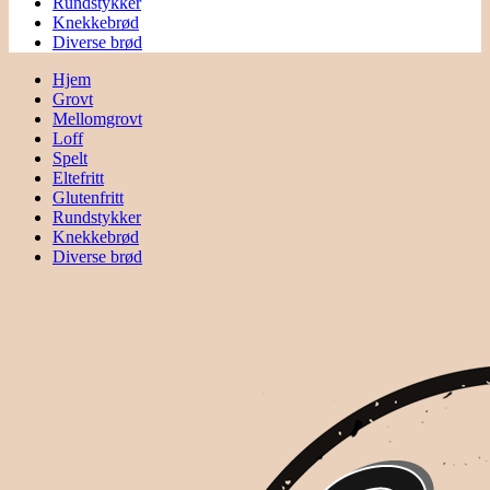
Rundstykker
Knekkebrød
Diverse brød
Hjem
Grovt
Mellomgrovt
Loff
Spelt
Eltefritt
Glutenfritt
Rundstykker
Knekkebrød
Diverse brød