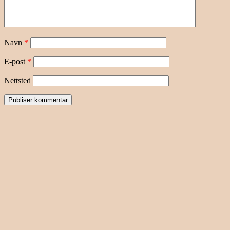
Navn
*
E-post
*
Nettsted