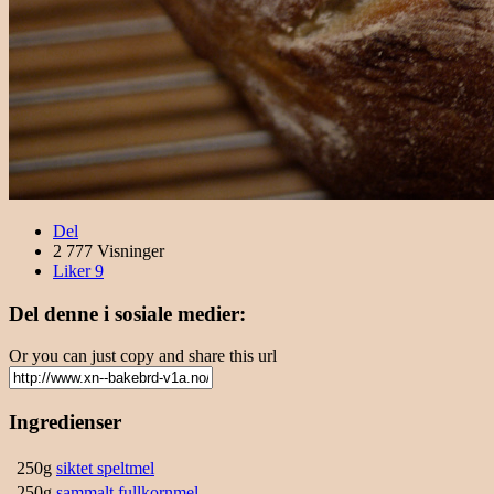
Del
2 777 Visninger
Liker
9
Del denne i sosiale medier:
Or you can just copy and share this url
Ingredienser
250g
siktet speltmel
250g
sammalt fullkornmel